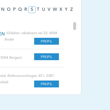
N
O
P
Q
R
S
T
U
V
W
X
Y
Z
EN
(Gidsken Jakobsens vei 22, 8008
Bodø)
PROFIL
PROFIL
 5004 Bergen)
endal, Østbrumundvegen 451, 2387
ddal)
PROFIL
endal,Østbrumundvegen 451, 2387
ddal)
PROFIL