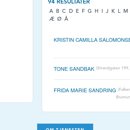
94 RESULTATER
A
B
C
D
E
F
G
H
I
J
K
L
M
Æ
Ø
Å
KRISTIN CAMILLA SALOMONS
TONE SANDBAK
(Strandgaten 199,
FRIDA MARIE SANDRING
(Falk
Brumun
FRIDA MARIE SANDRING
(Falk
Brumun