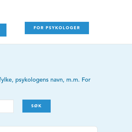
FOR PSYKOLOGER
y, fylke, psykologens navn, m.m. For
SØK