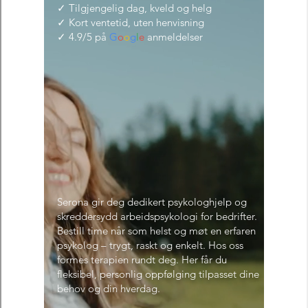
Angst, Depresjon,
Kriser, Arbeids- og
organisasjonspsykolo
gi, Søvnproblemer,
Mobbing/skolevegrin
g, Nevropsykologi,
Eksistensielle/religiøs
e problemstillinger,
Autisme, dysleksi,
adhd