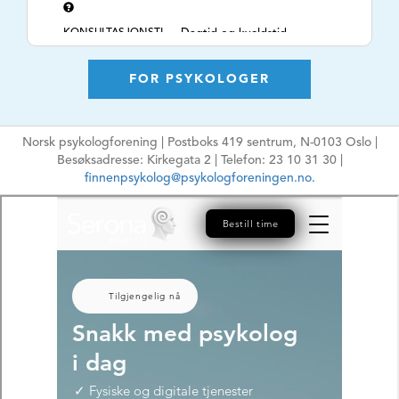
KONSULTASJONSTI
Dagtid og kveldstid
DER
TLF. NR.
47614302
FOR PSYKOLOGER
NETTSIDE
https://www.serona.no/
E-POSTADRESSE
asteimler@hotmail.com
Norsk psykologforening | Postboks 419 sentrum, N-0103 Oslo |
Ikke oppgi sensitiv
Besøksadresse: Kirkegata 2 | Telefon: 23 10 31 30 |
informasjon
finnenpsykolog@psykologforeningen.no.
HPR-NUMMER
10129709
MÅLGRUPPE
Ungdom, Voksne,
Organisasjoner
ARBEIDSFORM
Psykologisk
behandling,
Rådgivning,
Vurdering, Utredning,
Coaching, E-terapi,
Kurs/Foredrag, Meta
kognitiv terapi,
TEMA
Barns utvikling,
Adferdsproblemer,