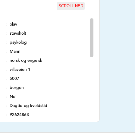
SCROLL NED
olav
stavsholt
psykolog
Mann
norsk og engelsk
villaveien 1
5007
bergen
Nei
Dagtid og kveldstid
92624863
https://psykolog-bergen.no
psykolog-bergen@outlook.com