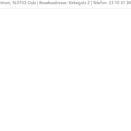
trum, N-0103 Oslo | Besøksadresse: Kirkegata 2 | Telefon: 23 10 31 30
HPR-NUMMER
MÅLGRUPPE
ARBEIDSFORM
TEMA