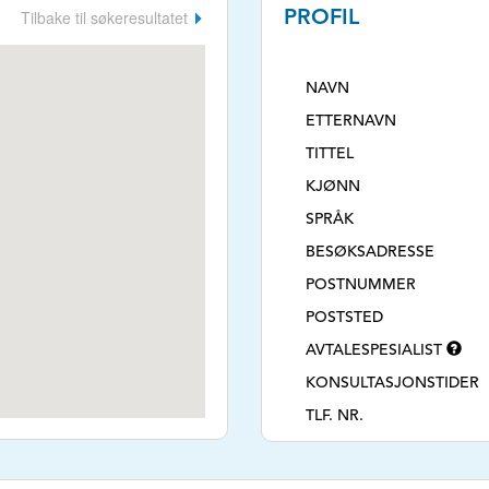
Tilbake til søkeresultatet
PROFIL
NAVN
ETTERNAVN
TITTEL
KJØNN
SPRÅK
BESØKSADRESSE
POSTNUMMER
POSTSTED
AVTALESPESIALIST
KONSULTASJONSTIDER
TLF. NR.
NETTSIDE
E-POSTADRESSE