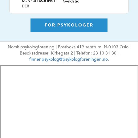
KONSULTASJONSTI
Kveldstid
DER
TLF. NR.
92659899
NETTSIDE
https://Klinikkpartum.no
FOR PSYKOLOGER
E-POSTADRESSE
vsilseth@gmail.com
Ikke oppgi sensitiv
Norsk psykologforening | Postboks 419 sentrum, N-0103 Oslo |
informasjon
Besøksadresse: Kirkegata 2 | Telefon: 23 10 31 30 |
HPR-NUMMER
8651612
finnenpsykolog@psykologforeningen.no.
MÅLGRUPPE
Barn, Voksne, Par,
Familie
ARBEIDSFORM
Psykologisk
behandling, ,
TEMA