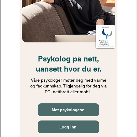
TEMA
Adferdsproblemer,
Angst, Depresjon,
Tvangstanker- og
handlinger, Traumer /
PTS, Kriser, Sorg,
Spiseforstyrrelser,
Søvnproblemer, Vold,
Overgrep,
Mobbing/skolevegrin
g,
Samlivsutfordringer,
Eksistensielle/religiøs
e problemstillinger,
Pårørendeveiledning