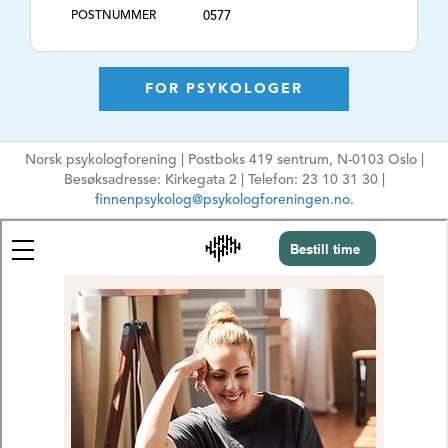
POSTNUMMER
0577
POSTSTED
Oslo
AVTALESPESIALIST
Nei
FOR PSYKOLOGER
KONSULTASJONSTI
Dagtid og kveldstid
DER
Norsk psykologforening | Postboks 419 sentrum, N-0103 Oslo |
TLF. NR.
95928152
Besøksadresse: Kirkegata 2 | Telefon: 23 10 31 30 |
NETTSIDE
https://psykologkontakten.no
finnenpsykolog@psykologforeningen.no.
E-POSTADRESSE
in.nilssen@hotmail.com
Ikke oppgi sensitiv
informasjon
HPR-NUMMER
10073653
MÅLGRUPPE
Ungdom, Voksne,
Eldre, Familie
ARBEIDSFORM
Psykologisk
behandling,
Rådgivning,
Vurdering, Utredning,
E-terapi, ,