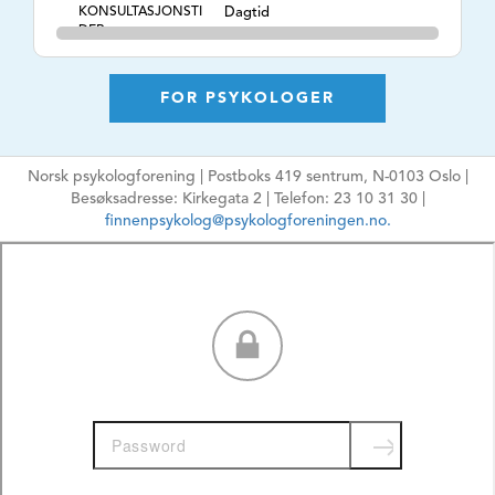
KONSULTASJONSTI
Dagtid
DER
TLF. NR.
21 06 42 62
NETTSIDE
https://www.psykologbistand.no
FOR PSYKOLOGER
E-POSTADRESSE
tor@psykologbistand.no
Ikke oppgi sensitiv
Norsk psykologforening | Postboks 419 sentrum, N-0103 Oslo |
informasjon
Besøksadresse: Kirkegata 2 | Telefon: 23 10 31 30 |
HPR-NUMMER
8661618
finnenpsykolog@psykologforeningen.no.
MÅLGRUPPE
Voksne, Par, Familie,
Organisasjoner,
Undersøkelser
ARBEIDSFORM
Psykologisk
behandling,
Rådgivning,
Vurdering, Coaching,
E-terapi,
Kurs/Foredrag, ,
TEMA
Angst, Depresjon,
Tvangstanker- og
handlinger, Kriser,