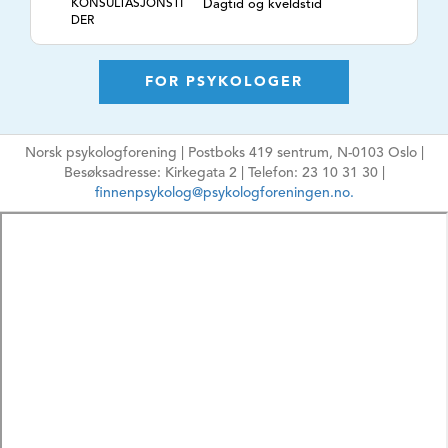
KONSULTASJONSTI
Dagtid og kveldstid
DER
TLF. NR.
90039712
NETTSIDE
https://psykolognordahl.no
FOR PSYKOLOGER
E-POSTADRESSE
post@psykolognordahl.no
Ikke oppgi sensitiv
Norsk psykologforening | Postboks 419 sentrum, N-0103 Oslo |
informasjon
Besøksadresse: Kirkegata 2 | Telefon: 23 10 31 30 |
HPR-NUMMER
7790759
finnenpsykolog@psykologforeningen.no.
MÅLGRUPPE
Barn, Ungdom,
Voksne, Par, Familie,
Foreldre/gravide
ARBEIDSFORM
Psykologisk
behandling,
Rådgivning,
Sakkyndighet,
Vurdering, Utredning,
E-terapi, ,
TEMA
Barns utvikling,
Adferdsproblemer,
Angst, Depresjon,
Tvangstanker- og