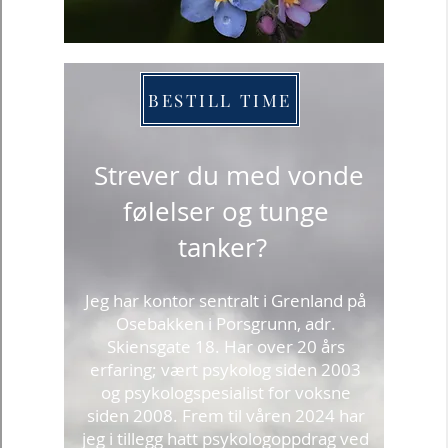
TEMA
Barns utvikling,
Adferdsproblemer,
Angst, Depresjon,
Tvangstanker- og
handlinger, Traumer /
PTS, Kriser, Sorg,
Spiseforstyrrelser,
Rus, Alvorlige
psykiske lidelser,
Arbeids- og
organisasjonspsykolo
gi, Rettspsykologi,
Spilleavhengighet,
Søvnproblemer, Vold,
Overgrep,
Mobbing/skolevegrin
g, Smerte,
Nevropsykologi,
Samlivsutfordringer,
Eksistensielle/religiøs
e problemstillinger,
Pårørendeveiledning