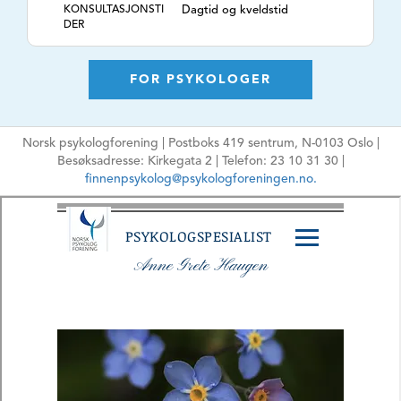
KONSULTASJONSTI
Dagtid og kveldstid
DER
TLF. NR.
90503076
NETTSIDE
https://psykologhaugen.com
FOR PSYKOLOGER
E-POSTADRESSE
post@psykologhaugen.com
Ikke oppgi sensitiv
Norsk psykologforening | Postboks 419 sentrum, N-0103 Oslo |
informasjon
Besøksadresse: Kirkegata 2 | Telefon: 23 10 31 30 |
HPR-NUMMER
8928924
finnenpsykolog@psykologforeningen.no.
MÅLGRUPPE
Barn, Ungdom,
Voksne, Eldre, Par,
Familie, Grupper,
Organisasjoner
ARBEIDSFORM
Psykologisk
behandling,
Rådgivning,
Sakkyndighet,
Vurdering, Utredning,
ISTDP (intensiv
korttids
psykodynamisk
terapi),