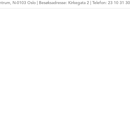
AVTALESPESIALIST
trum, N-0103 Oslo | Besøksadresse: Kirkegata 2 | Telefon: 23 10 31 30
KONSULTASJONSTIDER
TLF. NR.
NETTSIDE
E-POSTADRESSE
HPR-NUMMER
MÅLGRUPPE
ARBEIDSFORM
TEMA