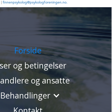
 |
finnenpsykolog@psykologforeningen.no.
Ikke oppgi sensitiv informasjon
9227652
Ungdom, Voksne, Par
Psykologisk behandling, ,