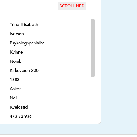
SCROLL NED
Trine Elisabeth
Iversen
Psykologspesialist
Kvinne
Norsk
Kirkeveien 230
1383
Asker
Nei
Kveldstid
473 82 936
https://askerpsykologene.no
trine@askerpsykologene.no