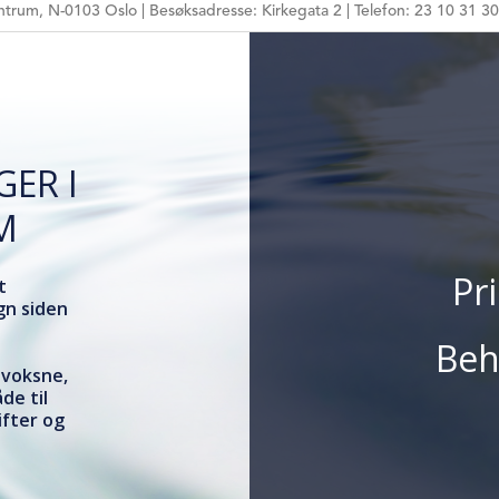
trum, N-0103 Oslo | Besøksadresse: Kirkegata 2 | Telefon: 23 10 31 30
HPR-NUMMER
MÅLGRUPPE
ARBEIDSFORM
TEMA