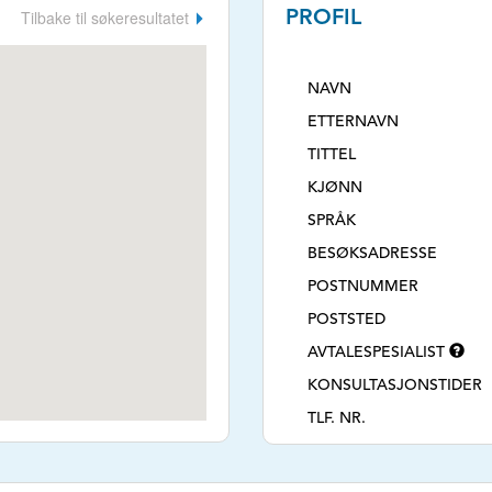
Tilbake til søkeresultatet
PROFIL
NAVN
ETTERNAVN
TITTEL
KJØNN
SPRÅK
BESØKSADRESSE
POSTNUMMER
POSTSTED
AVTALESPESIALIST
KONSULTASJONSTIDER
TLF. NR.
NETTSIDE
E-POSTADRESSE