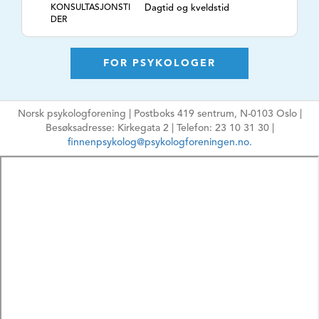
KONSULTASJONSTI
Dagtid og kveldstid
DER
TLF. NR.
41402298
NETTSIDE
https://oslotherapist.com/
FOR PSYKOLOGER
E-POSTADRESSE
dr.raysannerud@gmail.com
Ikke oppgi sensitiv
Norsk psykologforening | Postboks 419 sentrum, N-0103 Oslo |
informasjon
Besøksadresse: Kirkegata 2 | Telefon: 23 10 31 30 |
HPR-NUMMER
7860919
finnenpsykolog@psykologforeningen.no.
MÅLGRUPPE
Barn, Ungdom,
Voksne, Eldre, Par,
Familie
ARBEIDSFORM
Psykologisk
behandling, ,
TEMA
Adferdsproblemer,
Alvorlige psykiske
lidelser, Angst,
Arbeids- og
organisasjonspsykolo
gi, Barns utvikling,
Eksistensielle/religiøs