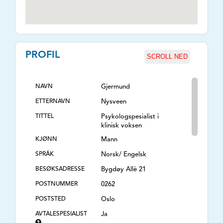
PROFIL
SCROLL NED
NAVN
Gjermund
ETTERNAVN
Nysveen
TITTEL
Psykologspesialist i
klinisk voksen
KJØNN
Mann
SPRÅK
Norsk/ Engelsk
BESØKSADRESSE
Bygdøy Allè 21
POSTNUMMER
0262
POSTSTED
Oslo
AVTALESPESIALIST
Ja