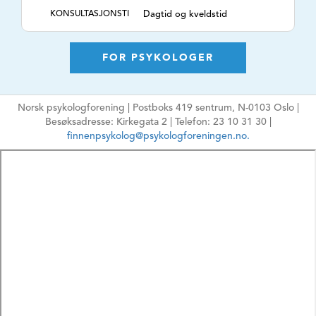
KONSULTASJONSTI
Dagtid og kveldstid
DER
TLF. NR.
91541841
FOR PSYKOLOGER
NETTSIDE
https://fannyduckert.no
E-POSTADRESSE
fanny@duckert.no
Ikke oppgi sensitiv
Norsk psykologforening | Postboks 419 sentrum, N-0103 Oslo |
informasjon
Besøksadresse: Kirkegata 2 | Telefon: 23 10 31 30 |
finnenpsykolog@psykologforeningen.no.
HPR-NUMMER
6100562
MÅLGRUPPE
Voksne, Eldre, Par,
Grupper,
Organisasjoner
ARBEIDSFORM
Psykologisk
behandling,
Rådgivning,
Coaching, kognitiv ,
TEMA
Angst, Depresjon,
Kriser, Rus, Arbeids-
og
organisasjonspsykolo
gi,