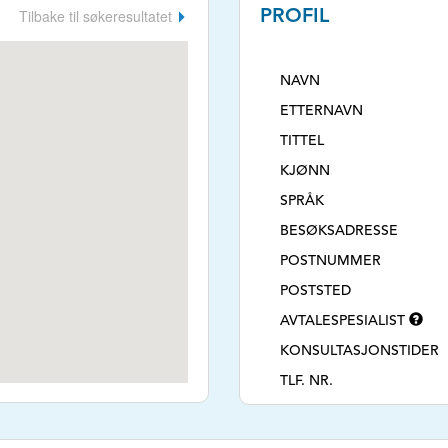
Tilbake til søkeresultatet
PROFIL
NAVN
ETTERNAVN
TITTEL
KJØNN
SPRÅK
BESØKSADRESSE
POSTNUMMER
POSTSTED
AVTALESPESIALIST
KONSULTASJONSTIDER
TLF. NR.
NETTSIDE
E-POSTADRESSE