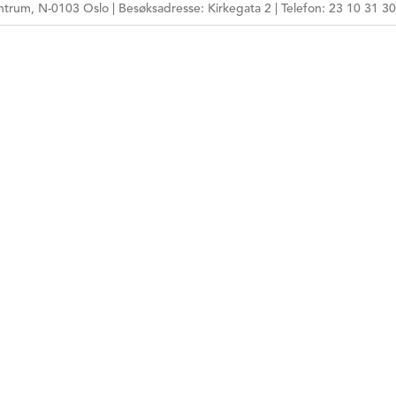
trum, N-0103 Oslo | Besøksadresse: Kirkegata 2 | Telefon: 23 10 31 30
HPR-NUMMER
MÅLGRUPPE
ARBEIDSFORM
TEMA