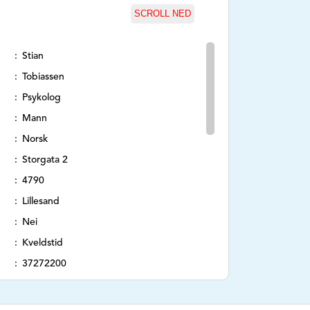
SCROLL NED
Stian
Tobiassen
Psykolog
Mann
Norsk
Storgata 2
4790
Lillesand
Nei
Kveldstid
37272200
https://psykologitjenesten.no
post@psykologitjenesten.no