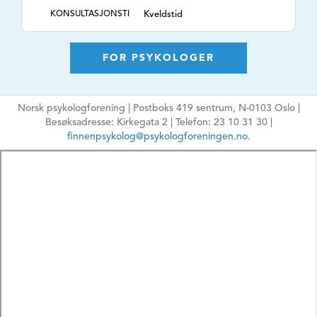
KONSULTASJONSTI
Kveldstid
DER
TLF. NR.
952 75 959
FOR PSYKOLOGER
NETTSIDE
https://solveiggjems.no
E-POSTADRESSE
post@solveiggjems.no
Ikke oppgi sensitiv
Norsk psykologforening | Postboks 419 sentrum, N-0103 Oslo |
informasjon
Besøksadresse: Kirkegata 2 | Telefon: 23 10 31 30 |
finnenpsykolog@psykologforeningen.no.
HPR-NUMMER
6105823
MÅLGRUPPE
Barn, Ungdom,
Voksne, Familie
ARBEIDSFORM
Psykologisk
behandling,
Rådgivning, ,
TEMA
Barns utvikling,
Angst, Depresjon,
Traumer / PTS, Kriser,
Sorg, Søvnproblemer,
Mobbing/skolevegrin
g, Smerte