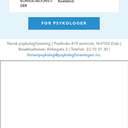
KONSULTASJONSTI
Kveldstid
DER
TLF. NR.
99233839
NETTSIDE
https://partumpsykolog.no
FOR PSYKOLOGER
E-POSTADRESSE
partumpsykolog@gmail.com
Ikke oppgi sensitiv
Norsk psykologforening | Postboks 419 sentrum, N-0103 Oslo |
informasjon
Besøksadresse: Kirkegata 2 | Telefon: 23 10 31 30 |
HPR-NUMMER
7743041
finnenpsykolog@psykologforeningen.no.
MÅLGRUPPE
Voksne, Par
ARBEIDSFORM
Psykologisk
behandling,
Rådgivning, ,
TEMA
Psykologtjenester for
kvinner og par som
opplever utfordringer
knyttet til
svangerskap, fødsel
og spedbarnstid