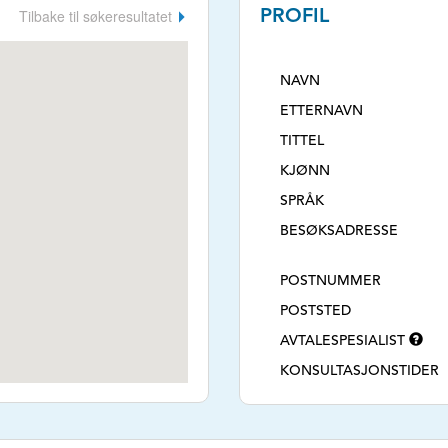
Tilbake til søkeresultatet
PROFIL
NAVN
ETTERNAVN
TITTEL
KJØNN
SPRÅK
BESØKSADRESSE
POSTNUMMER
POSTSTED
AVTALESPESIALIST
KONSULTASJONSTIDER
TLF. NR.
NETTSIDE