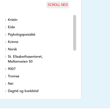
SCROLL NED
Kristin
Eide
Psykologspesialist
Kvinne
Norsk
St. Elisabethssenteret,
Mellomveien 50
9007
Tromsø
Nei
Dagtid og kveldstid
95403342
https://psykologeide.no