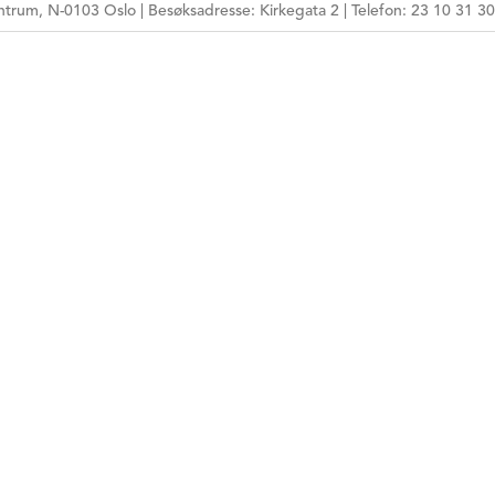
trum, N-0103 Oslo | Besøksadresse: Kirkegata 2 | Telefon: 23 10 31 30
E-POSTADRESSE
HPR-NUMMER
MÅLGRUPPE
ARBEIDSFORM
TEMA