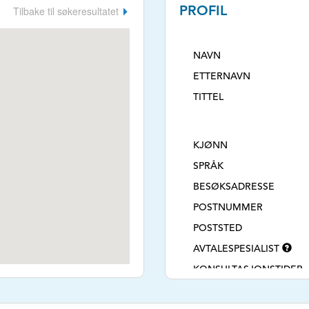
Tilbake til søkeresultatet
PROFIL
NAVN
ETTERNAVN
TITTEL
KJØNN
SPRÅK
BESØKSADRESSE
POSTNUMMER
POSTSTED
AVTALESPESIALIST
KONSULTASJONSTIDER
TLF. NR.