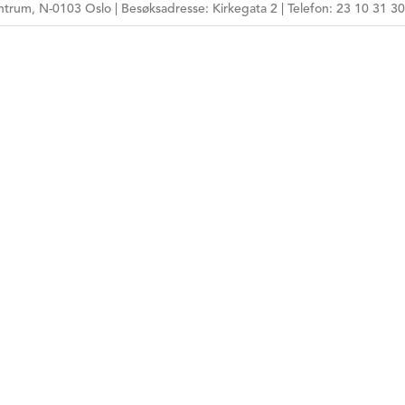
NETTSIDE
trum, N-0103 Oslo | Besøksadresse: Kirkegata 2 | Telefon: 23 10 31 30
E-POSTADRESSE
HPR-NUMMER
MÅLGRUPPE
ARBEIDSFORM
TEMA