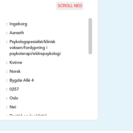
SCROLL NED
Ingeborg
Aarseth
Psykologspesialist/klinisk
voksen/fordypning i
psykoterapi/eldrepsykologi
Kvinne
Norsk
Bygdø Allé 4
0257
Oslo
Nei
Dagtid og kveldstid
48119573