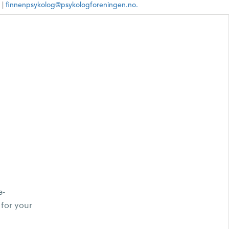
andersen.webnode.page/
 |
finnenpsykolog@psykologforeningen.no.
marthakristine@icloud.com
Ikke oppgi sensitiv informasjon
7639902
Ungdom, Voksne, Familie
Psykologisk behandling,
Rådgivning, ,