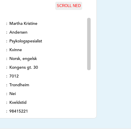
SCROLL NED
Martha Kristine
Andersen
Psykologspesialist
Kvinne
Norsk, engelsk
Kongens gt. 30
7012
Trondheim
Nei
Kveldstid
98415221
https://psykologspesialist-martha-
kristine-