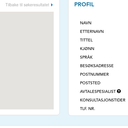
Tilbake til søkeresultatet
PROFIL
NAVN
ETTERNAVN
TITTEL
KJØNN
SPRÅK
BESØKSADRESSE
POSTNUMMER
POSTSTED
AVTALESPESIALIST
KONSULTASJONSTIDER
TLF. NR.
NETTSIDE