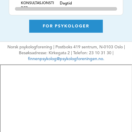
KONSULTASJONSTI
Dagtid
DER
TLF. NR.
45608777
NETTSIDE
https://dialogpsykologsenter.no
FOR PSYKOLOGER
E-POSTADRESSE
jenny@dialogpsykologsenter.no
Ikke oppgi sensitiv
Norsk psykologforening | Postboks 419 sentrum, N-0103 Oslo |
informasjon
Besøksadresse: Kirkegata 2 | Telefon: 23 10 31 30 |
HPR-NUMMER
9398155
finnenpsykolog@psykologforeningen.no.
MÅLGRUPPE
Barn, Ungdom,
Voksne, Eldre, Par,
Familie
ARBEIDSFORM
Psykologisk
behandling, ,
TEMA
Barns utvikling,
Adferdsproblemer,
Angst, Depresjon,
Tvangstanker- og
handlinger, Traumer /
PTS, Kriser, Sorg,
Spiseforstyrrelser,