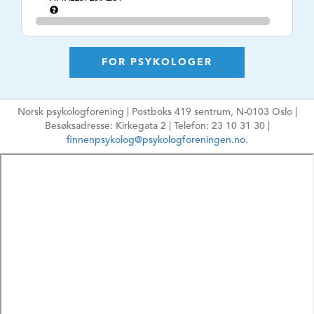
KONSULTASJONSTI
Dagtid
DER
TLF. NR.
41378216
FOR PSYKOLOGER
NETTSIDE
https://norskpsykologassistanse.no
E-POSTADRESSE
tommy@norskpsykologassistanse.no
Norsk psykologforening | Postboks 419 sentrum, N-0103 Oslo |
Ikke oppgi sensitiv
Besøksadresse: Kirkegata 2 | Telefon: 23 10 31 30 |
informasjon
finnenpsykolog@psykologforeningen.no.
HPR-NUMMER
009970509
MÅLGRUPPE
Ungdom, Voksne,
Eldre, Par, Familie,
Organisasjoner
ARBEIDSFORM
Psykologisk
behandling,
Rådgivning,
Sakkyndighet,
Vurdering, Utredning,
Coaching,
Konflikthåndtering, ,