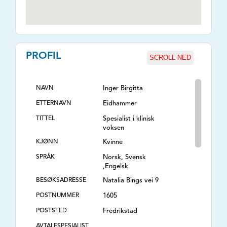
PROFIL
SCROLL NED
NAVN
Inger Birgitta
ETTERNAVN
Eidhammer
TITTEL
Spesialist i klinisk
voksen
KJØNN
Kvinne
SPRÅK
Norsk, Svensk
,Engelsk
BESØKSADRESSE
Natalia Bings vei 9
POSTNUMMER
1605
POSTSTED
Fredrikstad
AVTALESPESIALIST