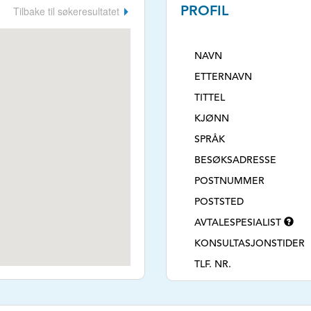
Tilbake til søkeresultatet
PROFIL
NAVN
ETTERNAVN
TITTEL
KJØNN
SPRÅK
BESØKSADRESSE
POSTNUMMER
POSTSTED
AVTALESPESIALIST
KONSULTASJONSTIDER
TLF. NR.
NETTSIDE
E-POSTADRESSE