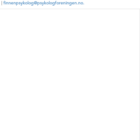
 |
finnenpsykolog@psykologforeningen.no.
Ikke oppgi sensitiv informasjon
8194564
Voksne, Eldre, Par, Familie, skeive
Konflikthåndtering, Psykologisk
behandling, Rådgivning,
samtalebehandling/parsamtaler,
par-terapi