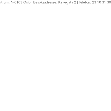
trum, N-0103 Oslo | Besøksadresse: Kirkegata 2 | Telefon: 23 10 31 30
HPR-NUMMER
MÅLGRUPPE
ARBEIDSFORM
TEMA