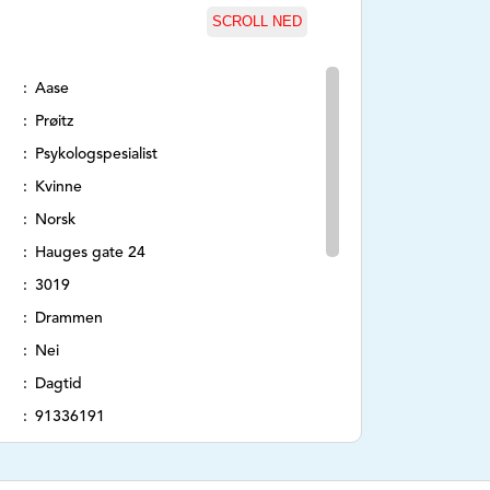
SCROLL NED
Aase
Prøitz
Psykologspesialist
Kvinne
Norsk
Hauges gate 24
3019
Drammen
Nei
Dagtid
91336191
www.psykologproitz.no
post@psykologproitz.no