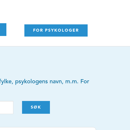
FOR PSYKOLOGER
y, fylke, psykologens navn, m.m. For
SØK