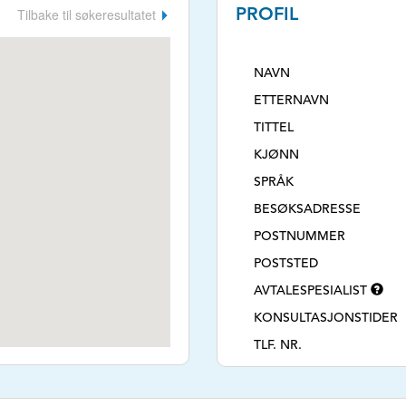
Tilbake til søkeresultatet
PROFIL
NAVN
ETTERNAVN
TITTEL
KJØNN
SPRÅK
BESØKSADRESSE
POSTNUMMER
POSTSTED
AVTALESPESIALIST
KONSULTASJONSTIDER
TLF. NR.
E-POSTADRESSE