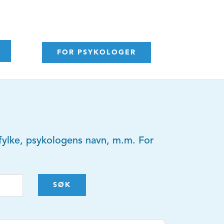
FOR PSYKOLOGER
y, fylke, psykologens navn, m.m. For
SØK