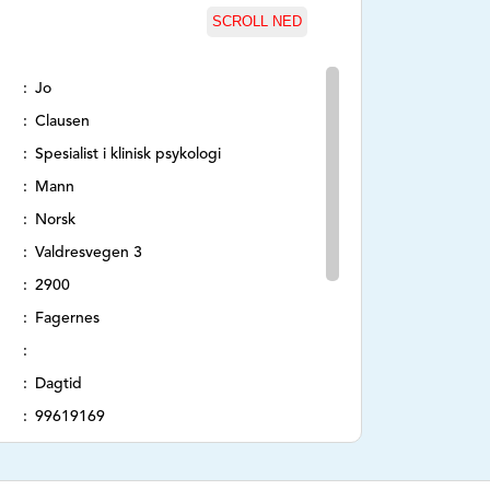
SCROLL NED
Jo
Clausen
Spesialist i klinisk psykologi
Mann
Norsk
Valdresvegen 3
2900
Fagernes
Dagtid
99619169
jo.clausen@gmail.com
Ikke oppgi sensitiv informasjon