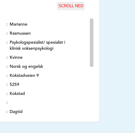
SCROLL NED
Marianne
Rasmussen
Psykologspesialist/ spesialist i
klinisk voksenpsykologi
Kvinne
Norsk og engelsk
Kokstadveien 9
5259
Kokstad
Dagtid
97628018
marianne@bergenpsykologsenter.no