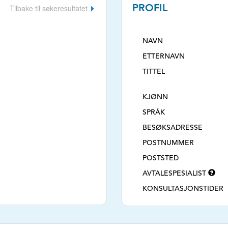
Tilbake til søkeresultatet
PROFIL
NAVN
ETTERNAVN
TITTEL
KJØNN
SPRÅK
BESØKSADRESSE
POSTNUMMER
POSTSTED
AVTALESPESIALIST
KONSULTASJONSTIDER
TLF. NR.
E-POSTADRESSE