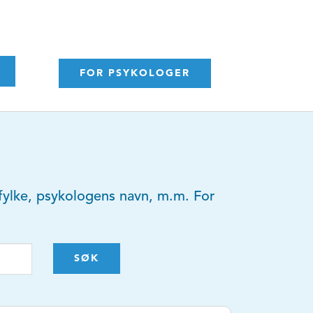
FOR PSYKOLOGER
y, fylke, psykologens navn, m.m. For
SØK