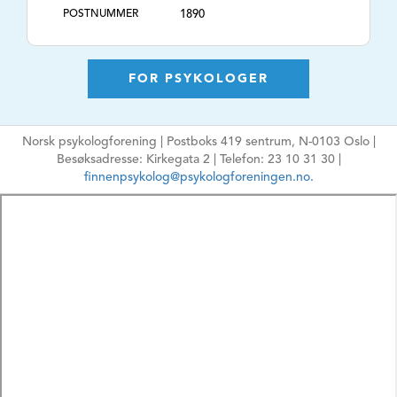
POSTNUMMER
1890
POSTSTED
Rakkestad
AVTALESPESIALIST
Nei
FOR PSYKOLOGER
KONSULTASJONSTI
Dagtid og kveldstid
DER
Norsk psykologforening | Postboks 419 sentrum, N-0103 Oslo |
TLF. NR.
98843993
Besøksadresse: Kirkegata 2 | Telefon: 23 10 31 30 |
NETTSIDE
https://psykiskbra.no
finnenpsykolog@psykologforeningen.no.
E-POSTADRESSE
kristina@psykiskbra.no
Ikke oppgi sensitiv
informasjon
HPR-NUMMER
10113097
MÅLGRUPPE
Voksne, Eldre, Par
ARBEIDSFORM
Psykologisk
behandling,
Vurdering, Utredning,
E-terapi, ,
TEMA
Angst, Depresjon,