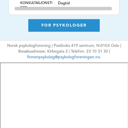
KONSULTASJONSTI
Dagtid
DER
TLF. NR.
47864860
NETTSIDE
www.orklandpsykologsenter.no
FOR PSYKOLOGER
E-POSTADRESSE
aba@opsy.no
Ikke oppgi sensitiv
Norsk psykologforening | Postboks 419 sentrum, N-0103 Oslo |
informasjon
Besøksadresse: Kirkegata 2 | Telefon: 23 10 31 30 |
HPR-NUMMER
9807071
finnenpsykolog@psykologforeningen.no.
MÅLGRUPPE
Barn, Ungdom,
Voksne, Eldre, Par,
Familie, Grupper,
Organisasjoner
ARBEIDSFORM
Psykologisk
behandling,
Rådgivning,
Sakkyndighet,
Vurdering, Utredning,
E-terapi,
Kurs/Foredrag, ,
TEMA
Adferdsproblemer,