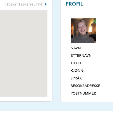
Tilbake til søkeresultatet
PROFIL
NAVN
ETTERNAVN
TITTEL
KJØNN
SPRÅK
BESØKSADRESSE
POSTNUMMER
POSTSTED
AVTALESPESIALIST