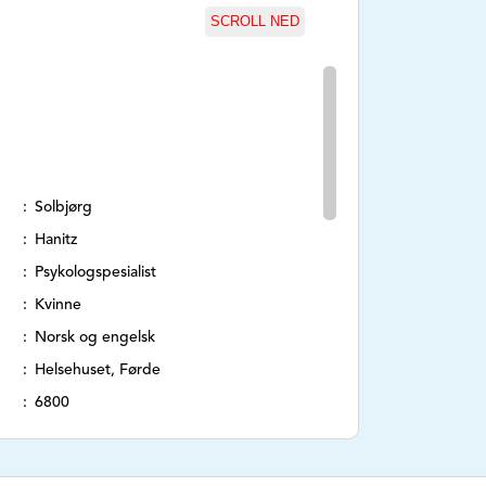
SCROLL NED
Solbjørg
Hanitz
Psykologspesialist
Kvinne
Norsk og engelsk
Helsehuset, Førde
6800
Hafstadvegen 36
Nei