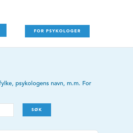
FOR PSYKOLOGER
y, fylke, psykologens navn, m.m. For
SØK