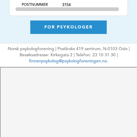
POSTNUMMER
3154
POSTSTED
Tolvsrød
AVTALESPESIALIST
Nei
FOR PSYKOLOGER
KONSULTASJONSTI
Kveldstid
DER
Norsk psykologforening | Postboks 419 sentrum, N-0103 Oslo |
TLF. NR.
41221420
Besøksadresse: Kirkegata 2 | Telefon: 23 10 31 30 |
NETTSIDE
https://system.psykbase.no/book/dr-
finnenpsykolog@psykologforeningen.no.
vanessa-dale-hewitt-minds-in-
harmony-psykologi-i-svangerskap-
fodsel-og-barsel-perioden
E-POSTADRESSE
vanessa@mindsinharmony.co.uk
Ikke oppgi sensitiv
informasjon
HPR-NUMMER
10047637
MÅLGRUPPE
Voksne, Par, Familie,
Svangerskap,
barseltid og spedbarn