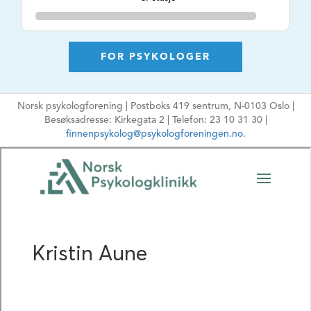
POSTNUMMER
0164
POSTSTED
Oslo
FOR PSYKOLOGER
AVTALESPESIALIST
Nei
KONSULTASJONSTI
Dagtid og kveldstid
DER
Norsk psykologforening | Postboks 419 sentrum, N-0103 Oslo |
Besøksadresse: Kirkegata 2 | Telefon: 23 10 31 30 |
TLF. NR.
48461173
finnenpsykolog@psykologforeningen.no.
NETTSIDE
https://norskpsykologklinikk.no/kristin-
aune/
E-POSTADRESSE
kristin.a@norskpsykologklinikk.no
Ikke oppgi sensitiv
informasjon
HPR-NUMMER
10082934
MÅLGRUPPE
Voksne
ARBEIDSFORM
Psykologisk
behandling, ,
TEMA
Angst, Depresjon,