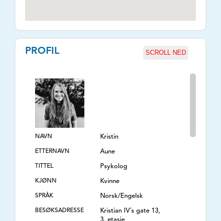
PROFIL
SCROLL NED
NAVN
Kristin
ETTERNAVN
Aune
TITTEL
Psykolog
KJØNN
Kvinne
SPRÅK
Norsk/Engelsk
BESØKSADRESSE
Kristian IV´s gate 13,
3. etasje