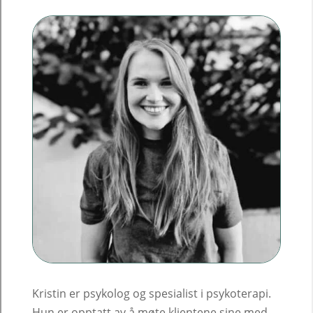
Traumer / PTS, Kriser,
Sorg, Søvnproblemer,
Overgrep, Smerte,
Samlivsutfordringer