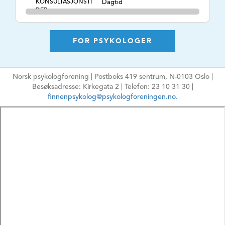
KONSULTASJONSTI
Dagtid
DER
TLF. NR.
99154224
NETTSIDE
https://psykologkiær.no
FOR PSYKOLOGER
E-POSTADRESSE
ingeborg.kiaer@protonmail.com
Ikke oppgi sensitiv
Norsk psykologforening | Postboks 419 sentrum, N-0103 Oslo |
informasjon
Besøksadresse: Kirkegata 2 | Telefon: 23 10 31 30 |
HPR-NUMMER
7306970
finnenpsykolog@psykologforeningen.no.
MÅLGRUPPE
Voksne, Par
ARBEIDSFORM
Psykologisk
behandling,
Metakognitiv terapi,
emosjonsfokusert
parterapi og kognitiv
terapi,
TEMA
Angst, Sorg,
Søvnproblemer,
Samlivsutfordringer