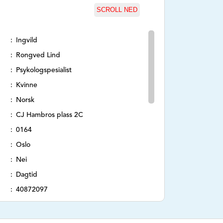
SCROLL NED
Ingvild
Rongved Lind
Psykologspesialist
Kvinne
Norsk
CJ Hambros plass 2C
0164
Oslo
Nei
Dagtid
40872097
ingvild.lind@samtalen.no
Ikke oppgi sensitiv informasjon