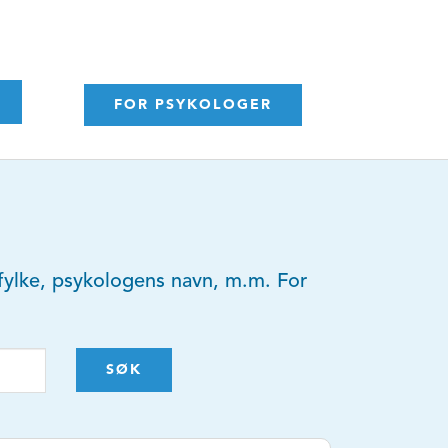
FOR PSYKOLOGER
y, fylke, psykologens navn, m.m. For
SØK