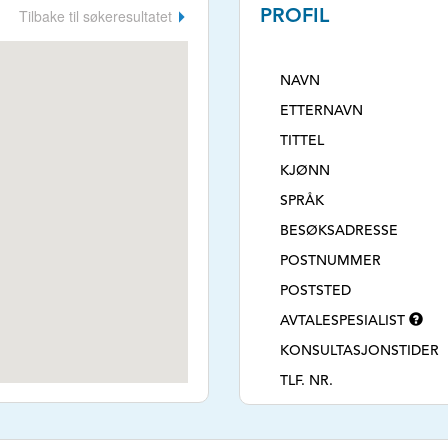
Tilbake til søkeresultatet
PROFIL
NAVN
ETTERNAVN
TITTEL
KJØNN
SPRÅK
BESØKSADRESSE
POSTNUMMER
POSTSTED
AVTALESPESIALIST
KONSULTASJONSTIDER
TLF. NR.
E-POSTADRESSE