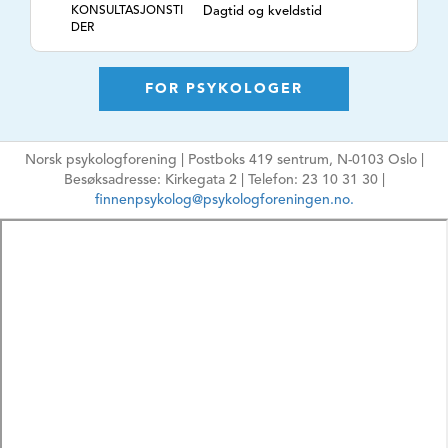
KONSULTASJONSTI
Dagtid og kveldstid
DER
TLF. NR.
40847765
NETTSIDE
www.oslo-
FOR PSYKOLOGER
psykologkontor.no
E-POSTADRESSE
pegulliksrud@gmail.com
Norsk psykologforening | Postboks 419 sentrum, N-0103 Oslo |
Ikke oppgi sensitiv
Besøksadresse: Kirkegata 2 | Telefon: 23 10 31 30 |
informasjon
finnenpsykolog@psykologforeningen.no.
HPR-NUMMER
9106839
MÅLGRUPPE
Ungdom, Voksne,
Eldre, Par, Familie,
Grupper,
Organisasjoner
ARBEIDSFORM
Psykologisk
behandling,
Rådgivning,
Vurdering, Kognitiv
terapi,
TEMA
Adferdsproblemer,
Angst, Depresjon,