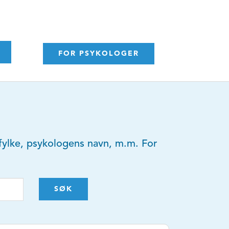
FOR PSYKOLOGER
y, fylke, psykologens navn, m.m. For
SØK