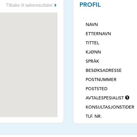
Tilbake til søkeresultatet
PROFIL
NAVN
ETTERNAVN
TITTEL
KJØNN
SPRÅK
BESØKSADRESSE
POSTNUMMER
POSTSTED
AVTALESPESIALIST
KONSULTASJONSTIDER
TLF. NR.
E-POSTADRESSE