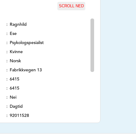
SCROLL NED
Ragnhild
Ese
Psykologspesialist
Kvinne
Norsk
Fabrikkvegen 13
6415
6415
Nei
Dagtid
92011528
ragnhild@eseutvikling.no
Ikke oppgi sensitiv informasjon