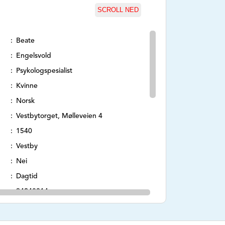
SCROLL NED
Beate
Engelsvold
Psykologspesialist
Kvinne
Norsk
Vestbytorget, Mølleveien 4
1540
Vestby
Nei
Dagtid
94240314
https://engelsvoldpsykologtjenester.wordpress.com/
Engelsvoldpsykologtjenester@gmail.com