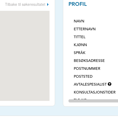
Tilbake til søkeresultatet
PROFIL
NAVN
ETTERNAVN
TITTEL
KJØNN
SPRÅK
BESØKSADRESSE
POSTNUMMER
POSTSTED
AVTALESPESIALIST
KONSULTASJONSTIDER
TLF. NR.
NETTSIDE
E-POSTADRESSE