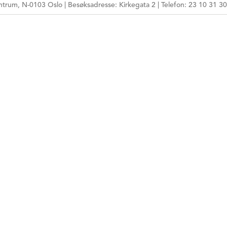
trum, N-0103 Oslo | Besøksadresse: Kirkegata 2 | Telefon: 23 10 31 30
HPR-NUMMER
MÅLGRUPPE
ARBEIDSFORM
TEMA