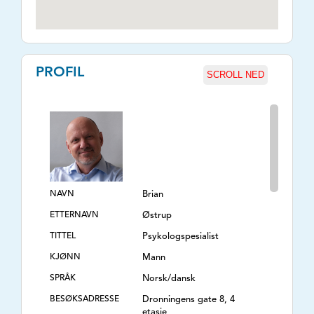
PROFIL
SCROLL NED
NAVN
Brian
ETTERNAVN
Østrup
TITTEL
Psykologspesialist
KJØNN
Mann
SPRÅK
Norsk/dansk
BESØKSADRESSE
Dronningens gate 8, 4
etasje