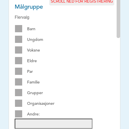
SCROLL NED FOR REGISTRERING
*
Besøksadresse:
Målgruppe
Flervalg
*
Postnummer:
Barn
Ungdom
*
Poststed:
Voksne
Eldre
*
Konsultasjonstider:
Par
Dagtid
Kveldstid
Familie
Dagtid og Kveldstid
Grupper
For tiden ingen ledige timer
Organisasjoner
*
Avtalespesialist
:
Andre:
Ja
Nei