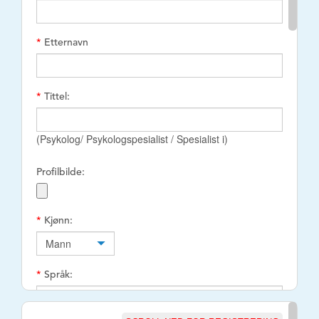
*
Etternavn
*
Tittel:
(Psykolog/ Psykologspesialist / Spesialist i)
Profilbilde:
*
Kjønn:
*
Språk: